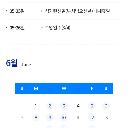
05-25일
석가탄신일(부처님오신날) 대체휴일
05-26일
수업일수(3/4)
6월
June
S
M
T
W
T
F
S
1
2
3
4
5
6
7
8
9
10
11
12
13