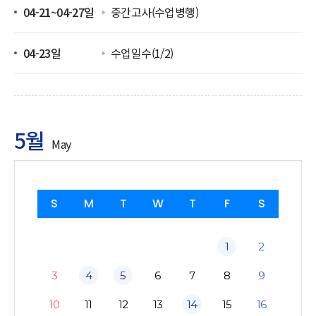
04-21~04-27일
중간고사(수업병행)
04-23일
수업일수(1/2)
5월
May
S
M
T
W
T
F
S
1
2
3
4
5
6
7
8
9
10
11
12
13
14
15
16