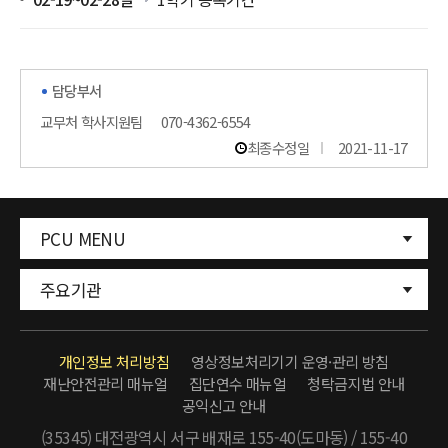
담당부서
교무처 학사지원팀
070-4362-6554
최종수정일
2021-11-17
PCU MENU
주요기관
개인정보 처리방침
영상정보처리기기 운영·관리 방침
재난안전관리 매뉴얼
집단연수 매뉴얼
청탁금지법 안내
공익신고 안내
(35345) 대전광역시 서구 배재로 155-40(도마동) / 155-40