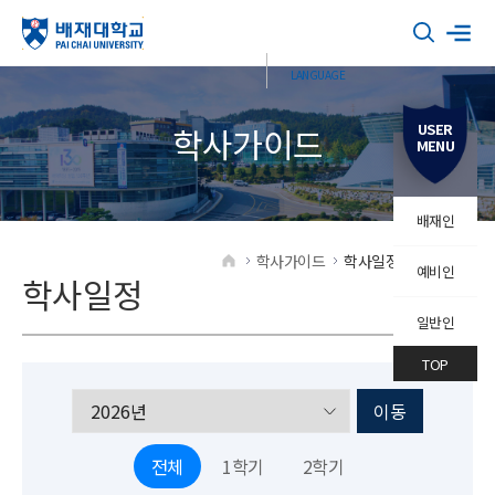
USER
학사가이드
MENU
배재인
학사가이드
학사일정
학사일정
예비인
HOME
학사일정
일반인
TOP
이동
전체
1학기
2학기