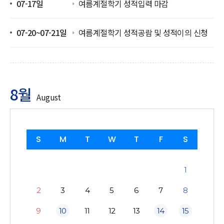
07-17일
여름계절학기 성적입력 마감
07-20~07-21일
여름계절학기 성적공람 및 성적이의 신청
8월
August
S
M
T
W
T
F
S
1
2
3
4
5
6
7
8
9
10
11
12
13
14
15