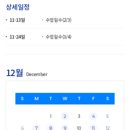
상세일정
11-13일
수업일수(2/3)
11-24일
수업일수(3/4)
12월
December
S
M
T
W
T
F
S
1
2
3
4
5
6
7
8
9
10
11
12