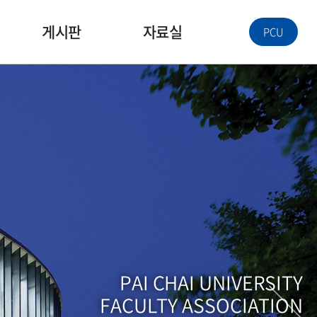
게시판
자료실
PCU
PAI CHAI UNIVERSITY
PAI CHAI UNIVERSITY
PAI CHAI UNIVERSITY
FACULTY ASSOCIATION
FACULTY ASSOCIATION
FACULTY ASSOCIATION