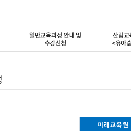
일반교육과정 안내 및
산림교
수강신청
<유아
HOME
성