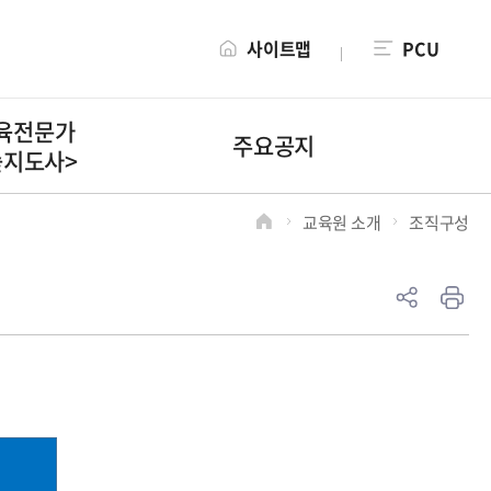
사이트맵
PCU
육전문가
주요공지
숲지도사>
교육원 소개
조직구성
>
>