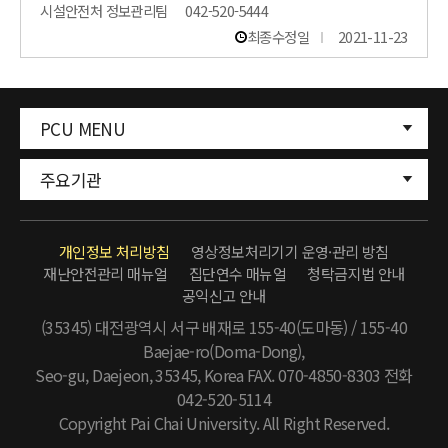
시설안전처 정보관리팀
042-520-5444
최종수정일
2021-11-23
PCU MENU
주요기관
개인정보 처리방침
영상정보처리기기 운영·관리 방침
재난안전관리 매뉴얼
집단연수 매뉴얼
청탁금지법 안내
공익신고 안내
(35345) 대전광역시 서구 배재로 155-40(도마동) / 155-40
Baejae-ro(Doma-Dong),
Seo-gu, Daejeon, 35345, Korea FAX. 070-4850-8303
전화
042-520-5114
Copyright Pai Chai University. All Right Reserved.