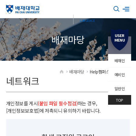
USER
배재마당
MENU
배재인
배재마당
Help캠퍼스
네트워크
예비인
HOME
네트워크
일반인
TOP
개인정보를 게시
(붙임 파일 필수점검)
하는 경우,
[개인정보보호법]에 저촉되니 유의하기 바랍니다.