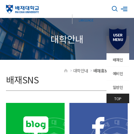
USER
대학안내
MENU
배재인
대학안내
배재홍보
배재SNS
예비인
HOME
배재SNS
일반인
TOP