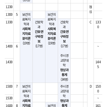
12:30
점
심
13:00
5
보건의
보건의
료복지
료복지
13:30
간호학
간호학
C
13:3
학과
학과
과
과
0
사회복
사회복
간호연
간호연
지자료
지자료
구와정
구와정
분석론
분석론
보
보
(19명)
(19명)
(17명)
(17명)
14:00
6
~
주시경
교양대
14:30
14:4
학
5
현상과
통계
(34명)
15:00
7
보건의
주시경
D
15:0
료복지
교양대
0
학과
학
15:30
~
사회복
현상과
지자료
통계
16:00
8
보건의
16:1