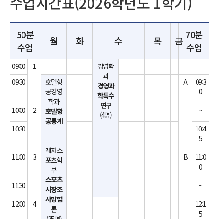
수업시간표(2026학년도 1학기)
50분
70분
월
화
수
목
금
수업
수업
09:00
1
경영학
과
09:30
호텔항
A
09:3
경영과
공경영
0
학특수
학과
연구
10:00
2
~
호텔항
(4명)
공통계
10:30
10:4
5
레저스
11:00
3
B
11:0
포츠학
0
부
스포츠
11:30
~
시장조
사방법
12:00
4
12:1
론
5
(35명)