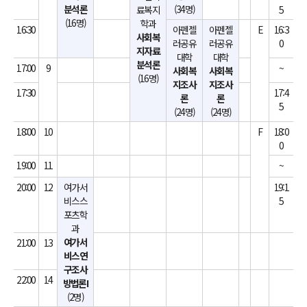
분석론
(34명)
료복지
5
(16명)
학과
16:30
아펜젤
아펜젤
E
16:3
사회복
러공유
러공유
0
지자료
대학
대학
분석론
17:00
9
~
사회복
사회복
(16명)
지조사
지조사
17:30
17:4
론
론
5
(24명)
(24명)
18:00
10
F
18:0
0
19:00
11
~
20:00
12
여가서
19:1
비스스
5
포츠학
과
여가서
21:00
13
비스연
구조사
22:00
14
방법론I
(2명)