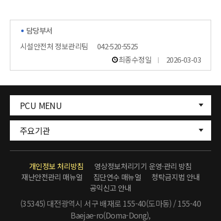
담당부서
시설안전처 정보관리팀
042-520-5525
최종수정일
2026-03-03
PCU MENU
주요기관
개인정보 처리방침
영상정보처리기기 운영·관리 방침
재난안전관리 매뉴얼
집단연수 매뉴얼
청탁금지법 안내
공익신고 안내
(35345) 대전광역시 서구 배재로 155-40(도마동) / 155-40
Baejae-ro(Doma-Dong),