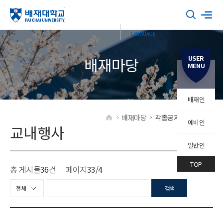
USER
배재마당
MENU
배재인
배재마당
각종공지
교내행사
예비인
HOME
교내행사
일반인
TOP
총 게시물
36
건
페이지
33
/4
검색