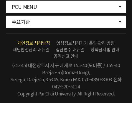
PCU MENU
주요기관
개인정보 처리방침
영상정보처리기기 운영·관리 방침
재난안전관리 매뉴얼
집단연수 매뉴얼
청탁금지법 안내
공익신고 안내
(35345) 대전광역시 서구 배재로 155-40(도마동) / 155-40
Baejae-ro(Doma-Dong),
Seo-gu, Daejeon, 35345, Korea FAX. 070-4850-8303
전화
042-520-5114
Copyright Pai Chai University. All Right Reserved.