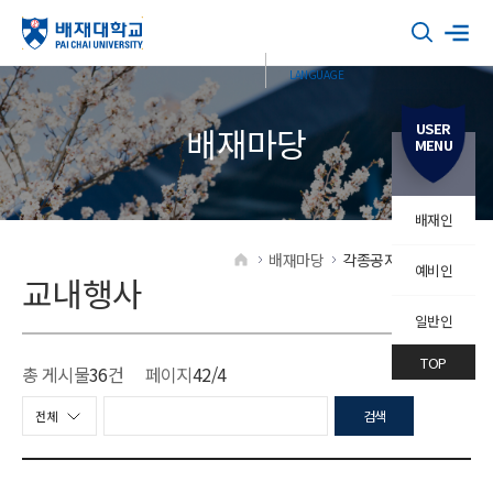
USER
배재마당
MENU
배재인
배재마당
각종공지
교내행사
예비인
HOME
교내행사
일반인
TOP
총 게시물
36
건
페이지
42
/4
검색