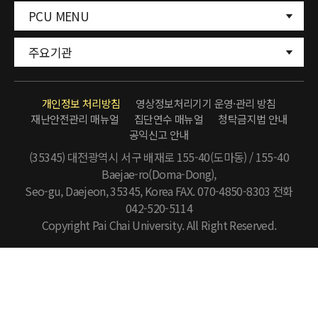
PCU MENU
주요기관
개인정보 처리방침
영상정보처리기기 운영·관리 방침
재난안전관리 매뉴얼
집단연수 매뉴얼
청탁금지법 안내
공익신고 안내
(35345) 대전광역시 서구 배재로 155-40(도마동) / 155-40
Baejae-ro(Doma-Dong),
Seo-gu, Daejeon, 35345, Korea FAX. 070-4850-8303
전화
042-520-5114
Copyright Pai Chai University. All Right Reserved.