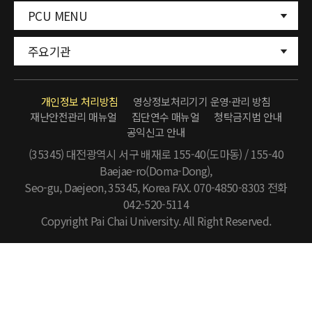
PCU MENU
주요기관
개인정보 처리방침
영상정보처리기기 운영·관리 방침
재난안전관리 매뉴얼
집단연수 매뉴얼
청탁금지법 안내
공익신고 안내
(35345) 대전광역시 서구 배재로 155-40(도마동) / 155-40
Baejae-ro(Doma-Dong),
Seo-gu, Daejeon, 35345, Korea FAX. 070-4850-8303
전화
042-520-5114
Copyright Pai Chai University. All Right Reserved.