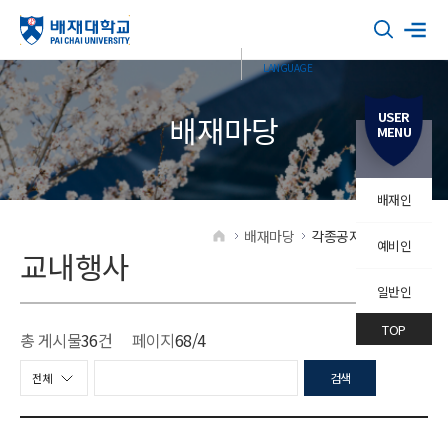
USER
배재마당
MENU
배재인
배재마당
각종공지
교내행사
예비인
HOME
교내행사
일반인
TOP
총 게시물
36
건
페이지
68
/4
검색