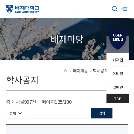
USER
배재마당
MENU
배재인
배재마당
학사공지
학사공지
예비인
HOME
학사공지
일반인
TOP
총 게시물
997
건
페이지
125
/100
검색