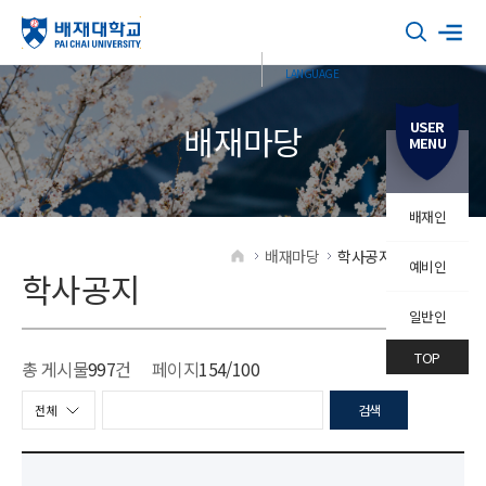
USER
배재마당
MENU
배재인
배재마당
학사공지
학사공지
예비인
HOME
학사공지
일반인
TOP
총 게시물
997
건
페이지
154
/100
검색