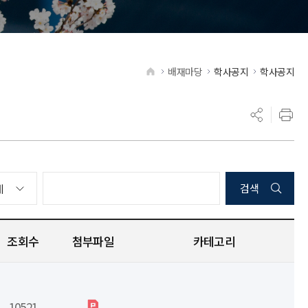
배재마당
학사공지
학사공지
HOME
검색
조회수
첨부파일
카테고리
10521