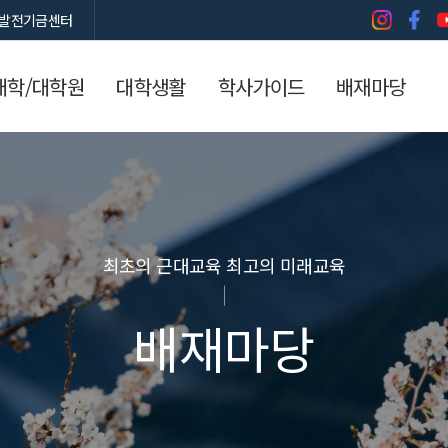
발전기금센터
대학/대학원
대학생활
학사가이드
배재마당
최초의 근대교육 최고의 미래교육
배재마당