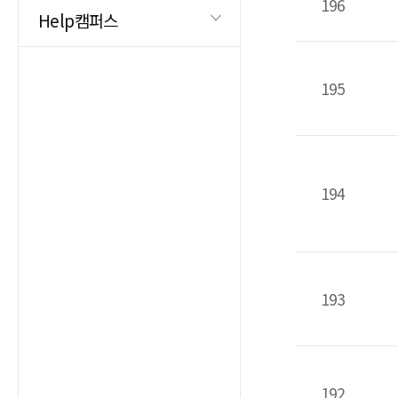
196
Help캠퍼스
195
194
193
192