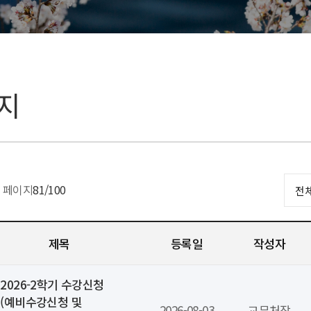
지
페이지
81
/100
제목
등록일
작성자
2026-2학기 수강신청
(예비수강신청 및
2026-08-03
교무처장