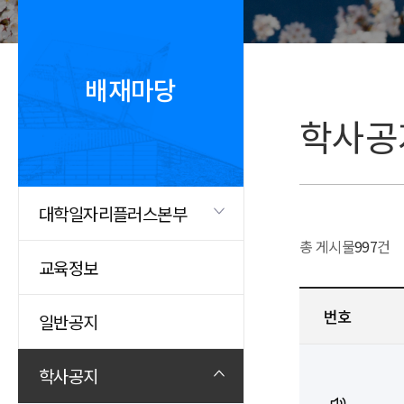
배재마당
학사공
대학일자리플러스본부
총 게시물
997
건
교육정보
번호
일반공지
학사공지