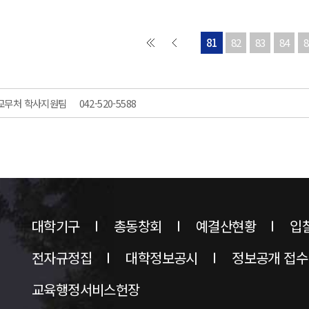
81
82
83
84
8
교무처 학사지원팀
042-520-5588
대학기구
총동창회
예결산현황
입
전자규정집
대학정보공시
정보공개 접수
교육행정서비스헌장