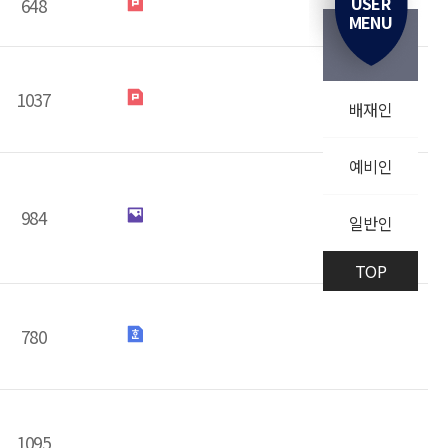
USER
648
MENU
1037
배재인
예비인
984
일반인
TOP
780
1095