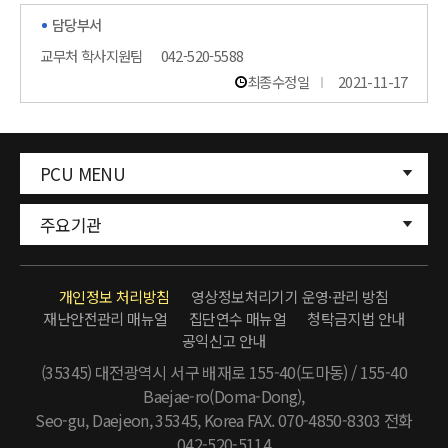
담당부서
교무처 학사지원팀
042-520-5588
최종수정일
2021-11-17
PCU MENU
주요기관
개인정보 처리방침
영상정보처리기기 운영·관리 방침
재난안전관리 매뉴얼
집단연수 매뉴얼
청탁금지법 안내
공익신고 안내
(35345) 대전광역시 서구 배재로 155-40(도마동) / 155-40
Baejae-ro(Doma-Dong),
Seo-gu, Daejeon, 35345, Korea FAX. 070-4850-8303
전화
042-520-5114