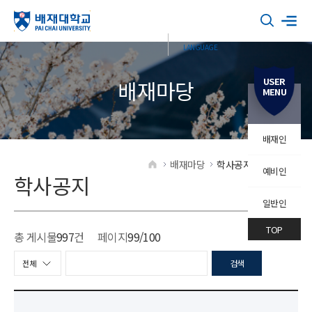
USER
배재마당
MENU
배재인
배재마당
학사공지
학사공지
예비인
HOME
학사공지
일반인
TOP
총 게시물
997
건
페이지
99
/100
검색