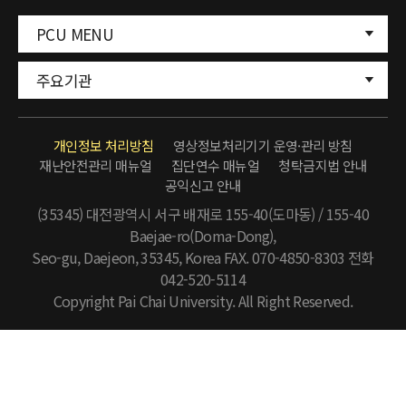
PCU MENU
주요기관
개인정보 처리방침
영상정보처리기기 운영·관리 방침
재난안전관리 매뉴얼
집단연수 매뉴얼
청탁금지법 안내
공익신고 안내
(35345) 대전광역시 서구 배재로 155-40(도마동) / 155-40
Baejae-ro(Doma-Dong),
Seo-gu, Daejeon, 35345, Korea FAX. 070-4850-8303
전화
042-520-5114
Copyright Pai Chai University. All Right Reserved.