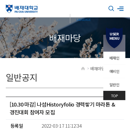
USER
배재마당
MENU
배재인
배재마당
일반공지
예비인
HOME
일반공지
일반인
TOP
[10.30 마감] 나섬Historyfolio 경력쌓기 마라톤 &
경진대회 참여자 모집
등록일
2022-03-17 11:12:34