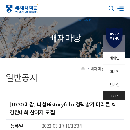
USER
배재마당
MENU
배재인
배재마당
일반공지
예비인
HOME
일반공지
일반인
TOP
[10.30 마감] 나섬Historyfolio 경력쌓기 마라톤 &
경진대회 참여자 모집
등록일
2022-03-17 11:12:34