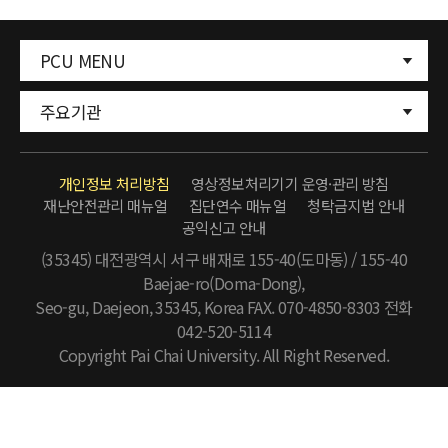
PCU MENU
주요기관
개인정보 처리방침
영상정보처리기기 운영·관리 방침
재난안전관리 매뉴얼
집단연수 매뉴얼
청탁금지법 안내
공익신고 안내
(35345) 대전광역시 서구 배재로 155-40(도마동) / 155-40
Baejae-ro(Doma-Dong),
Seo-gu, Daejeon, 35345, Korea FAX. 070-4850-8303
전화
042-520-5114
Copyright Pai Chai University. All Right Reserved.