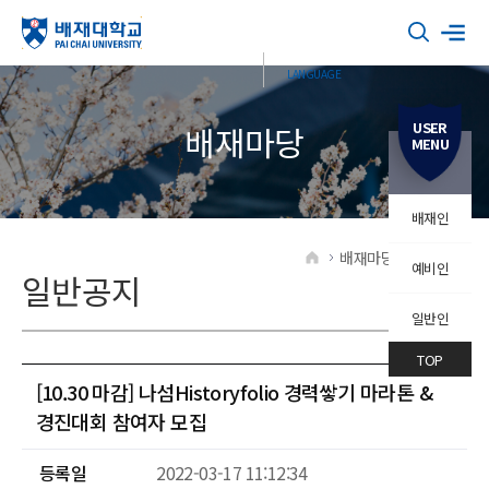
USER
배재마당
MENU
배재인
배재마당
일반공지
예비인
HOME
일반공지
일반인
TOP
[10.30 마감] 나섬Historyfolio 경력쌓기 마라톤 &
경진대회 참여자 모집
등록일
2022-03-17 11:12:34