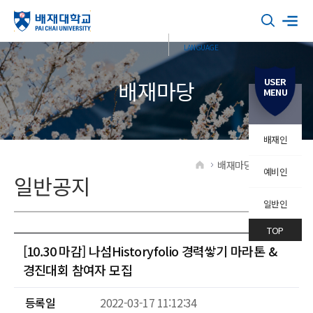
USER
배재마당
MENU
배재인
배재마당
일반공지
예비인
HOME
일반공지
일반인
TOP
[10.30 마감] 나섬Historyfolio 경력쌓기 마라톤 &
경진대회 참여자 모집
등록일
2022-03-17 11:12:34