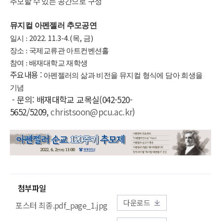
추모할 수 있는 공간으로 구성
뮤지컬 아펜젤러 추모공연
2022. 11.3-4.(
,
)
일시 :
목
금
장소
: 국제교류관 아트컨벤션홀
참여
: 배재대학교 재학생
주요내용 :
아펜젤러의 삶과 비전을 뮤지컬 형식에 담아 희생을
기념
- 문의: 배재대학교 교목실(042-520-
5652/5209,
christsoon@pcu.ac.kr
)
첨부파일
다운로드
포스터 최종.pdf_page_1.jpg