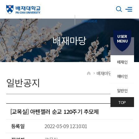
USER
배재마당
MENU
배재인
배재마당
일반공지
예비인
HOME
일반공지
일반인
TOP
[교목실] 아펜젤러 순교 120주기 추모제
등록일
2022-05-09 12:10:01