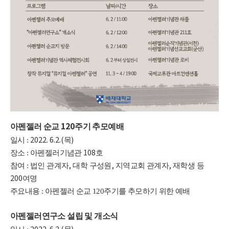
120
아펜젤러 순교
주기 추모예배
2022. 6.2.(
)
일시 :
목
108
장소 :
아펜젤러기념관
호
,
,
,
참여 :
법인 관계자
대학 구성원
지역교회 관계자
재학생 등
200
여명
주요내용 : 아펜젤러 순교 120주기를 추모하기 위한 예배
아펜젤러연구소 설립 및 개소식
2022. 6.2.(
)