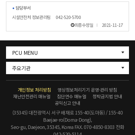
담당부서
시설안전처 정보관리팀
042-520-5700
최종수정일
2021-11-17
PCU MENU
주요기관
개인정보 처리방침
영상정보처리기기 운영·관리 방침
재난안전관리 매뉴얼
집단연수 매뉴얼
청탁금지법 안내
공익신고 안내
(35345) 대전광역시 서구 배재로 155-40(도마동) / 155-40
Baejae-ro(Doma-Dong),
Seo-gu, Daejeon, 35345, Korea FAX. 070-4850-8303
전화
042-520-5114