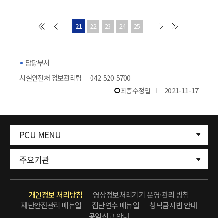
21
22
23
24
25
담당부서
시설안전처 정보관리팀
042-520-5700
최종수정일
2021-11-17
PCU MENU
주요기관
개인정보 처리방침
영상정보처리기기 운영·관리 방침
재난안전관리 매뉴얼
집단연수 매뉴얼
청탁금지법 안내
공익신고 안내