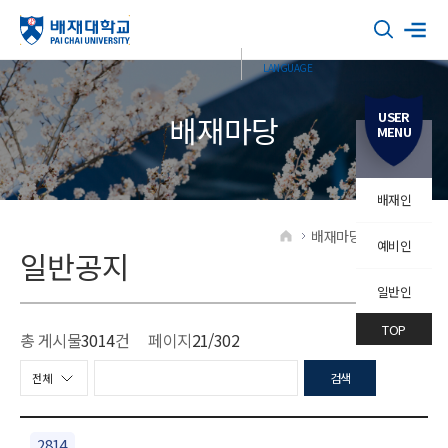
USER
배재마당
MENU
배재인
배재마당
일반공지
예비인
HOME
일반공지
일반인
TOP
총 게시물
3014
건
페이지
21
/302
검색
2814