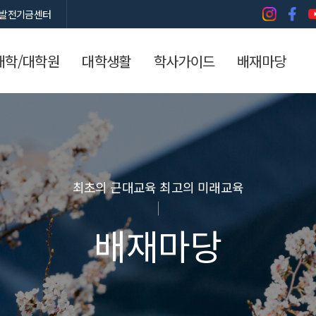
발전기금센터
대학/대학원
대학생활
학사가이드
배재마당
최초의 근대교육 최고의 미래교육
배재마당