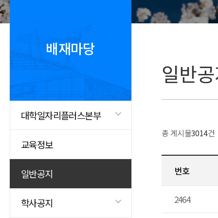
배재마당
일반공
대학일자리플러스본부
총 게시물
3014
건
교육정보
번호
일반공지
2464
학사공지