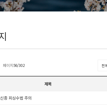
지
페이지
56
/302
제목
신종 피싱수법 주의