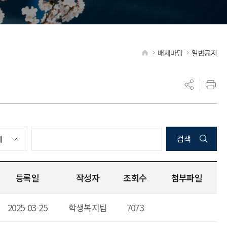
배재마당
일반공지
HOME
검색
등록일
작성자
조회수
첨부파일
2025-03-25
학생복지팀
7073