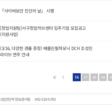
『사이버보안 진단의 날』 시행
[창업지원팀]서구창업허브센터 입주기업 모집공고
(지원사업)
(3/16, 다양한 경품 증정) 베를린필하모닉 DCH 조성진
라이브 연주 안내
56
57
58
59
6
시설안전처 정보관리팀
042-520-5700