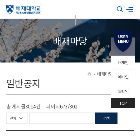
USER
배재마당
MENU
배재인
배재마당
일반공지
예비인
HOME
일반공지
일반인
TOP
총 게시물
3014
건
페이지
673
/302
검색