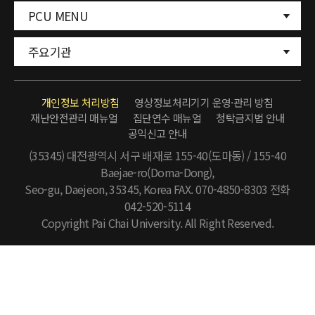
PCU MENU
주요기관
개인정보 처리방침
영상정보처리기기 운영·관리 방침
재난안전관리 매뉴얼
집단연수 매뉴얼
청탁금지법 안내
공익신고 안내
(35345) 대전광역시 서구 배재로 155-40(도마동) / 155-40
Baejae-ro(Doma-Dong),
Seo-gu, Daejeon, 35345, Korea FAX. 070-4850-8303
전화
042-520-5114
Copyright Pai Chai University. All Right Reserved.