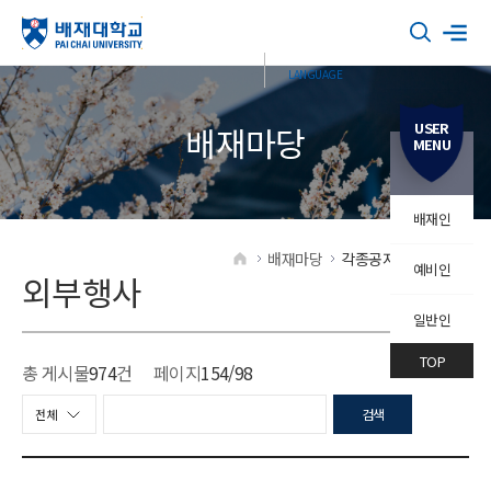
USER
배재마당
MENU
배재인
배재마당
각종공지
외부행사
예비인
HOME
외부행사
일반인
TOP
총 게시물
974
건
페이지
154
/98
검색