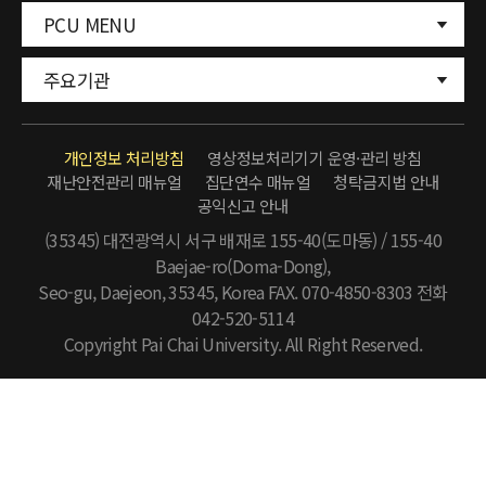
PCU MENU
주요기관
개인정보 처리방침
영상정보처리기기 운영·관리 방침
재난안전관리 매뉴얼
집단연수 매뉴얼
청탁금지법 안내
공익신고 안내
(35345) 대전광역시 서구 배재로 155-40(도마동) / 155-40
Baejae-ro(Doma-Dong),
Seo-gu, Daejeon, 35345, Korea FAX. 070-4850-8303
전화
042-520-5114
Copyright Pai Chai University. All Right Reserved.