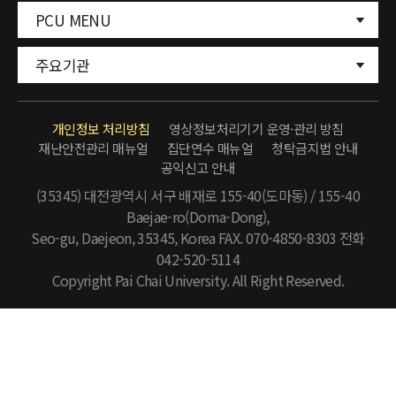
PCU MENU
주요기관
개인정보 처리방침
영상정보처리기기 운영·관리 방침
재난안전관리 매뉴얼
집단연수 매뉴얼
청탁금지법 안내
공익신고 안내
(35345) 대전광역시 서구 배재로 155-40(도마동) / 155-40
Baejae-ro(Doma-Dong),
Seo-gu, Daejeon, 35345, Korea FAX. 070-4850-8303
전화
042-520-5114
Copyright Pai Chai University. All Right Reserved.