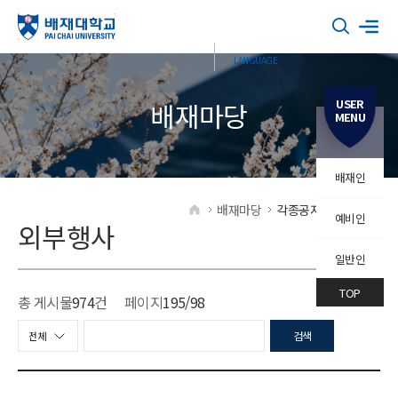
USER
배재마당
MENU
배재인
배재마당
각종공지
외부행사
예비인
HOME
외부행사
일반인
TOP
총 게시물
974
건
페이지
195
/98
검색