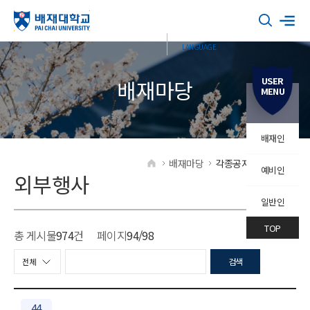
USER
배재마당
MENU
배재인
배재마당
각종공지
외부행사
예비인
HOME
외부행사
일반인
TOP
총 게시물
974
건
페이지
94
/98
검색
44