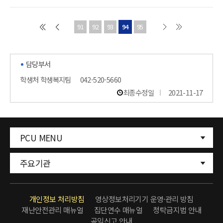
91
92
93
94
95
담당부서
학생처 학생복지팀
042-520-5660
최종수정일
2021-11-17
PCU MENU
주요기관
개인정보 처리방침
영상정보처리기기 운영·관리 방침
재난안전관리 매뉴얼
집단연수 매뉴얼
청탁금지법 안내
공익신고 안내