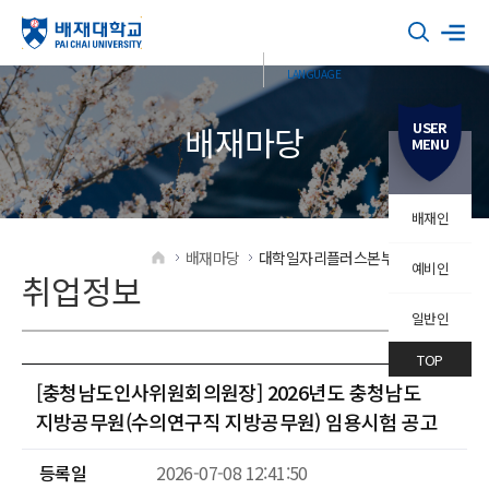
USER
배재마당
MENU
배재인
배재마당
대학일자리플러스본부
취업정보
예비인
HOME
취업정보
일반인
TOP
[충청남도인사위원회의원장] 2026년도 충청남도
지방공무원(수의연구직 지방공무원) 임용시험 공고
등록일
2026-07-08 12:41:50