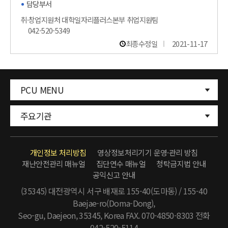
담당부서
취·창업지원처 대학일자리플러스본부 취업지원팀
042-520-5349
최종수정일
2021-11-17
PCU MENU
주요기관
개인정보 처리방침
영상정보처리기기 운영·관리 방침
재난안전관리 매뉴얼
집단연수 매뉴얼
청탁금지법 안내
공익신고 안내
(35345) 대전광역시 서구 배재로 155-40(도마동) / 155-40
Baejae-ro(Doma-Dong),
Seo-gu, Daejeon, 35345, Korea FAX. 070-4850-8303
전화
042-520-5114