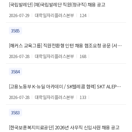
[국립발레단] (재)국립발레단 직원(정규직) 채용 공고
2026-07-29
대학일자리플러스본부
124
3585
[해커스 교육그룹] 직원전환형 인턴 채용 협조요청 공문 (서류접수 : 2026년 8월 10일(월) 24시까지)
2026-07-28
대학일자리플러스본부
168
3584
[고용노동부 K-뉴딜 아카데미 / SK텔레콤 협력] SKT ALEPH (AI 인프라 운영·정보보안 실무)
2026-07-28
대학일자리플러스본부
133
3583
[한국보훈복지의료공단] 2026년 사무직 신입사원 채용 공고