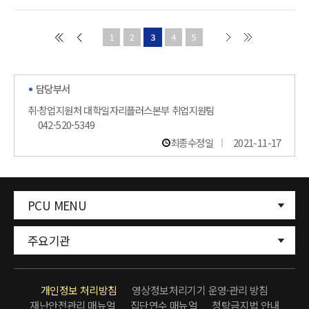
1
2
3
4
5
담당부서
취·창업지원처 대학일자리플러스본부 취업지원팀
042-520-5349
최종수정일
2021-11-17
PCU MENU
주요기관
개인정보 처리방침
영상정보처리기기 운영·관리 방침
재난안전관리 매뉴얼
집단연수 매뉴얼
청탁금지법 안내