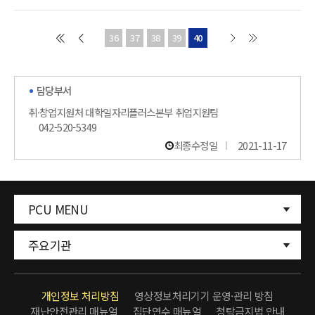
36
37
38
39
40
담당부서
취·창업지원처 대학일자리플러스본부 취업지원팀
042-520-5349
최종수정일
2021-11-17
PCU MENU
주요기관
개인정보 처리방침
영상정보처리기기 운영·관리 방침
재난안전관리 매뉴얼
집단연수 매뉴얼
청탁금지법 안내