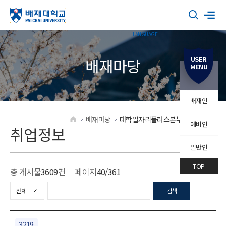
USER
배재마당
MENU
배재인
배재마당
대학일자리플러스본부
취업정보
예비인
HOME
취업정보
일반인
TOP
총 게시물
3609
건
페이지
40
/361
검색
3219