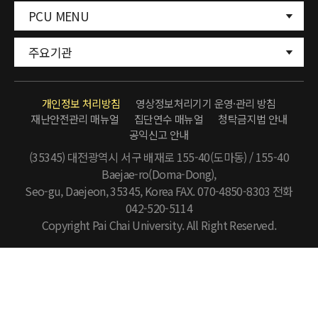
PCU MENU
주요기관
개인정보 처리방침
영상정보처리기기 운영·관리 방침
재난안전관리 매뉴얼
집단연수 매뉴얼
청탁금지법 안내
공익신고 안내
(35345) 대전광역시 서구 배재로 155-40(도마동) / 155-40
Baejae-ro(Doma-Dong),
Seo-gu, Daejeon, 35345, Korea FAX. 070-4850-8303
전화
042-520-5114
Copyright Pai Chai University. All Right Reserved.