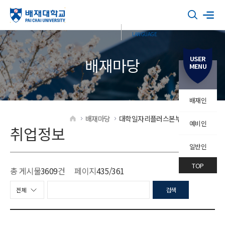
USER
배재마당
MENU
배재인
배재마당
대학일자리플러스본부
취업정보
예비인
HOME
취업정보
일반인
TOP
총 게시물
3609
건
페이지
435
/361
검색