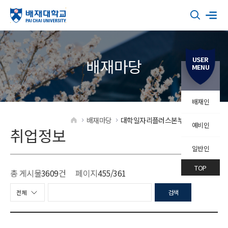
USER
배재마당
MENU
배재인
배재마당
대학일자리플러스본부
취업정보
예비인
HOME
취업정보
일반인
TOP
총 게시물
3609
건
페이지
455
/361
검색