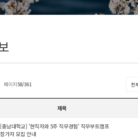
보
페이지
58
/361
제목
[충남대학교] '현직자와 5주 직무경험' 직무부트캠프
참가자 모집 안내