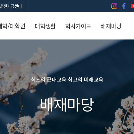
발전기금센터
대학/대학원
대학생활
학사가이드
배재마당
최초의 근대교육 최고의 미래교육
배재마당