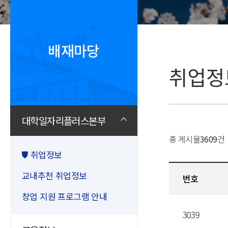
배재마당
취업정
대학일자리플러스본부
총 게시물
3609
건
취업정보
교내추천 취업정보
번호
창업 지원 프로그램 안내
3039