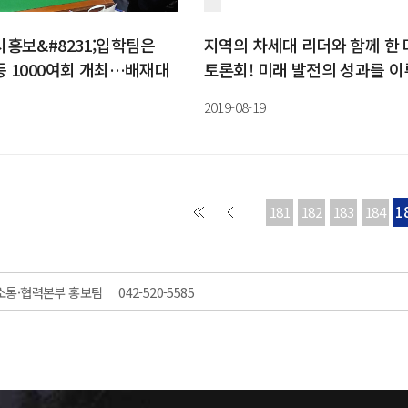
시홍보&#8231;입학팀은
지역의 차세대 리더와 함께 한
등 1000여회 개최…배재대
토론회! 미래 발전의 성과를 
2019-08-19
181
182
183
184
1
소통·협력본부 홍보팀
042-520-5585