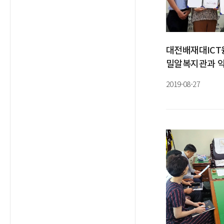
대전배재대ICT
밀알복지관과 약
협약
2019-08-27