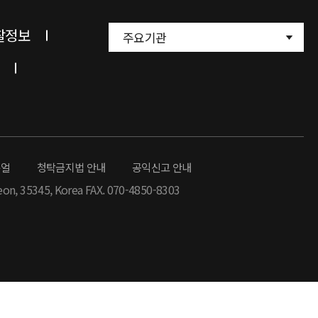
찰정보
주요기관
뉴얼
청탁금지법 안내
공익신고 안내
eon, 35345, Korea FAX. 070-4850-8303