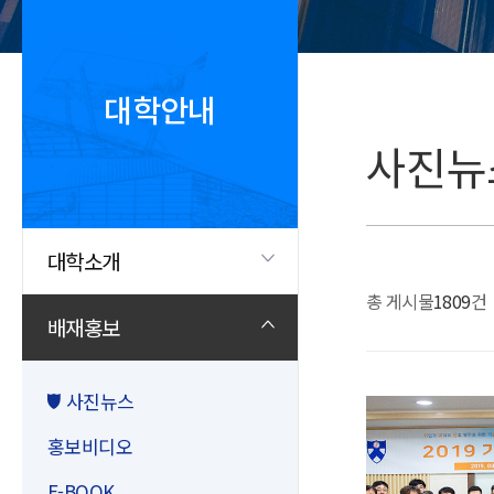
대학안내
사진뉴
대학소개
총 게시물
1809
건
배재홍보
사진뉴스
홍보비디오
E-BOOK