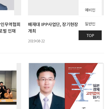
예비인
일반인
한인무역협회
배재대 IPP사업단, 장기현장실습 출범식
로벌 인재
개최
TOP
2019-08-22