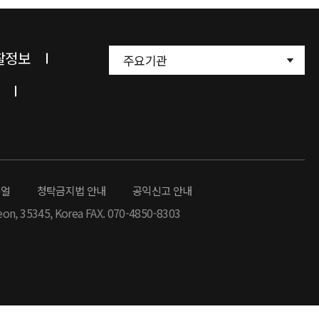
찰정보
주요기관
뉴얼
청탁금지법 안내
공익신고 안내
eon, 35345, Korea FAX. 070-4850-8303