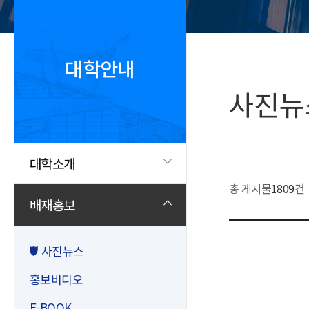
대학안내
사진뉴
대학소개
총 게시물
1809
건
배재홍보
사진뉴스
홍보비디오
E-BOOK