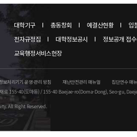
대학기구
총동창회
예결산현황
입
전자규정집
대학정보공시
정보공개 접수
교육행정서비스헌장
정보처리기기 운영·관리 방침
재난안전관리 매뉴얼
집단연수 매
 155-40(도마동) / 155-40 Baejae-ro(Doma-Dong),
Seo-gu, Daej
ity. All Right Reserved.