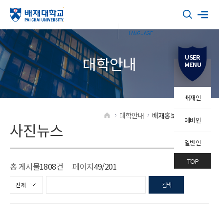
USER
대학안내
MENU
배재인
대학안내
배재홍보
사진뉴스
예비인
HOME
사진뉴스
일반인
TOP
총 게시물
1808
건
페이지
49
/201
검색