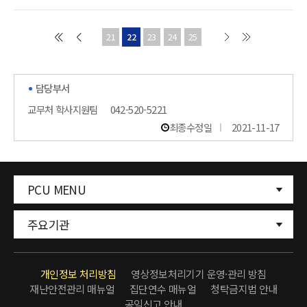
21
22
23
24
25
담당부서
교무처 학사지원팀
042-520-5221
최종수정일
2021-11-17
PCU MENU
주요기관
개인정보 처리방침
영상정보처리기기 운영·관리 방침
재난안전관리 매뉴얼
집단연수 매뉴얼
청탁금지법 안내
공익신고 안내