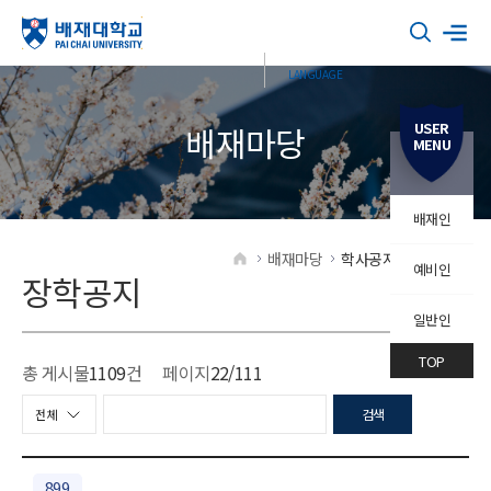
USER
배재마당
MENU
배재인
배재마당
학사공지
장학공지
예비인
HOME
장학공지
일반인
TOP
총 게시물
1109
건
페이지
22
/111
검색
899