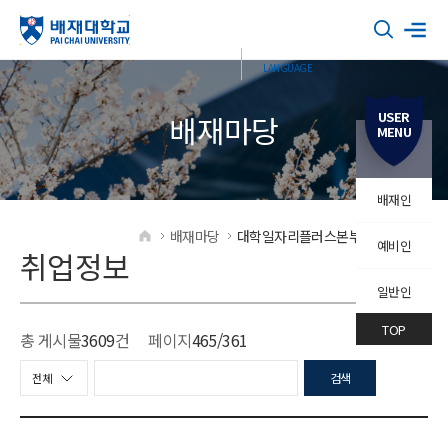
USER
배재마당
MENU
배재인
배재마당
대학일자리플러스본부
취업정보
예비인
HOME
취업정보
일반인
TOP
총 게시물
3609
건
페이지
465
/361
검색