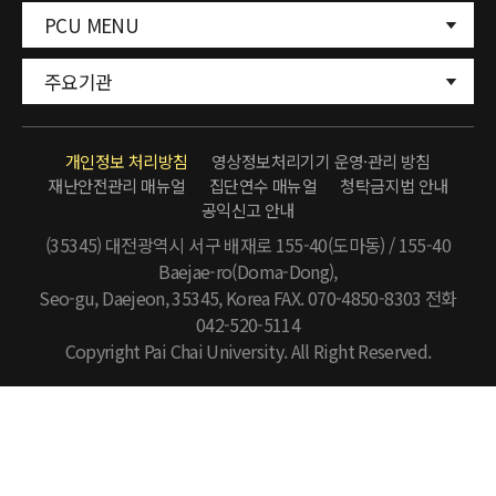
PCU MENU
주요기관
개인정보 처리방침
영상정보처리기기 운영·관리 방침
재난안전관리 매뉴얼
집단연수 매뉴얼
청탁금지법 안내
공익신고 안내
(35345) 대전광역시 서구 배재로 155-40(도마동) / 155-40
Baejae-ro(Doma-Dong),
Seo-gu, Daejeon, 35345, Korea FAX. 070-4850-8303
전화
042-520-5114
Copyright Pai Chai University. All Right Reserved.