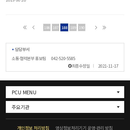
186
187
188
189
190
담당부서
소통·협력본부 홍보팀
042-520-5585
최종수정일
2021-11-17
PCU MENU
주요기관
개인정보 처리방침
영상정보처리기기 운영·관리 방침