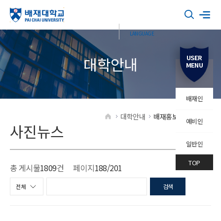
USER
대학안내
MENU
배재인
대학안내
배재홍보
사진뉴스
예비인
HOME
사진뉴스
일반인
TOP
총 게시물
1809
건
페이지
188
/201
검색