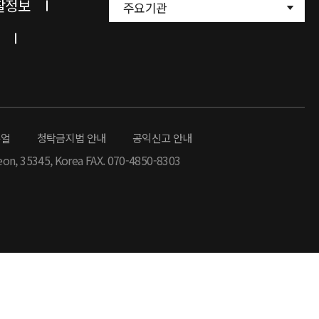
찰정보
주요기관
뉴얼
청탁금지법 안내
공익신고 안내
eon, 35345, Korea FAX. 070-4850-8303