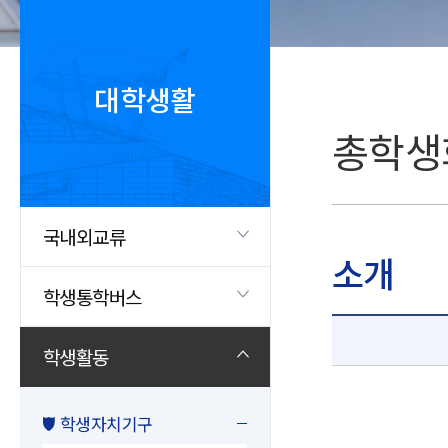
대학생활
총학생
국내외교류
소개
학생통학버스
학생활동
학생자치기구