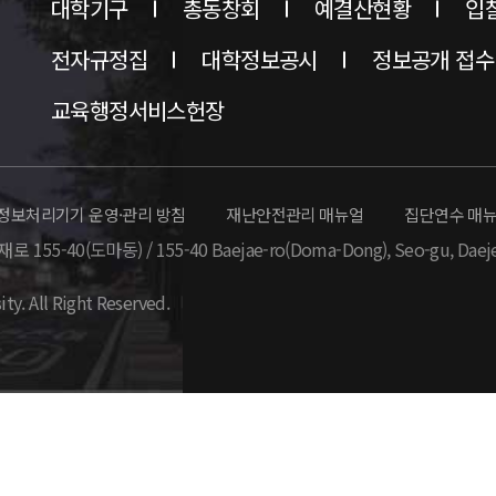
대학기구
총동창회
예결산현황
입
전자규정집
대학정보공시
정보공개 접수
교육행정서비스헌장
정보처리기기 운영·관리 방침
재난안전관리 매뉴얼
집단연수 매
 155-40(도마동) / 155-40 Baejae-ro(Doma-Dong),
Seo-gu, Daej
ity. All Right Reserved.